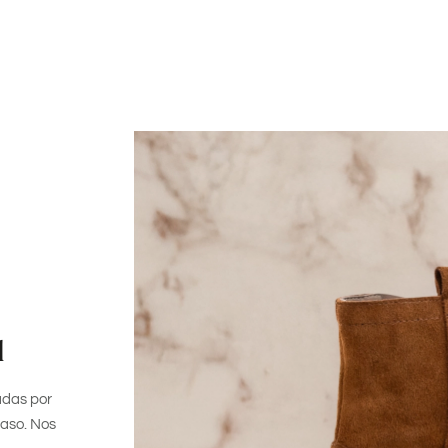
l
adas por
paso. Nos