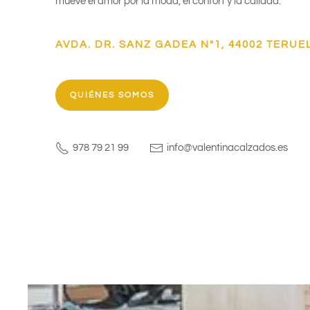
mueve el amor por la moda, el confort y la calidad.
AVDA. DR. SANZ GADEA Nº1, 44002 TERUE
QUIÉNES SOMOS
978 79 21 99
info@valentinacalzados.es